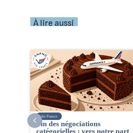
À lire aussi
Corsair
CSE. Juillet 2026
re part
06/08/2026
|
ACCÈS RESTREINT