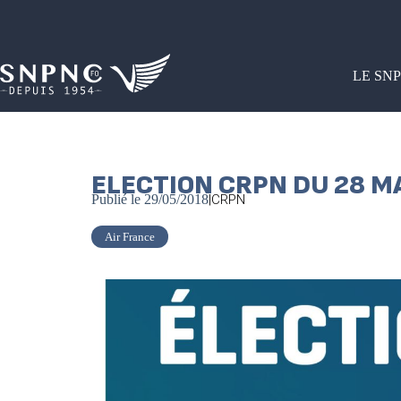
LE SN
ELECTION CRPN DU 28 MA
Publié le
29/05/2018
|
CRPN
Air France