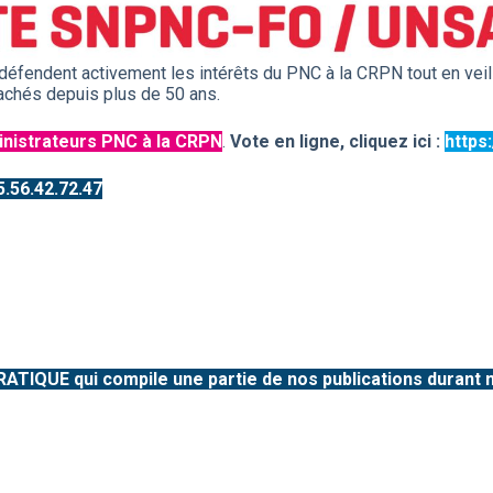
ndent activement les intérêts du PNC à la CRPN tout en veilla
achés depuis plus de 50 ans.
ministrateurs PNC à la CRPN
.
Vote en ligne, cliquez ici :
https:
.56.42.72.47
RATIQUE qui compile une partie de nos publications durant 