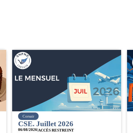
easyJet
Grève chez easyJet
05/08/2026