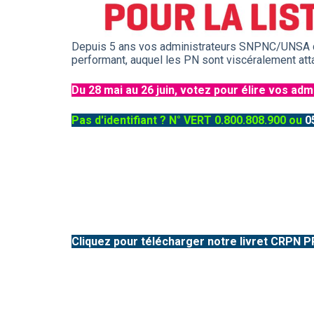
Depuis 5 ans vos administrateurs SNPNC/UNSA défe
performant, auquel les PN sont viscéralement att
Du 28 mai au 26 juin, votez pour élire vos ad
Pas d'identifiant ? N° VERT 0.800.808.900 ou
05
Cliquez pour télécharger notre livret CRPN P