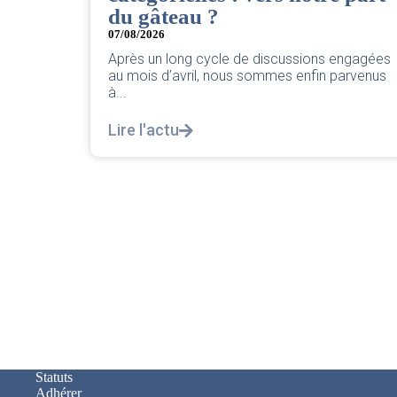
Retrouvez le compte rendu du CSE de juillet
2026 par votre équipe SNPNC-FO Corsair. ..
s engagées
Lire l'actu
 parvenus
Statuts
Adhérer