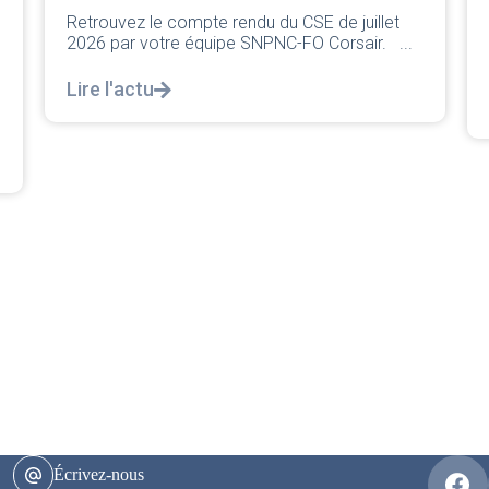
Chers collègues, La direction vient de sortir sa
classique pleurnicherie corporate. On va la
.
décortiquer...
Lire l'actu
Écrivez-nous