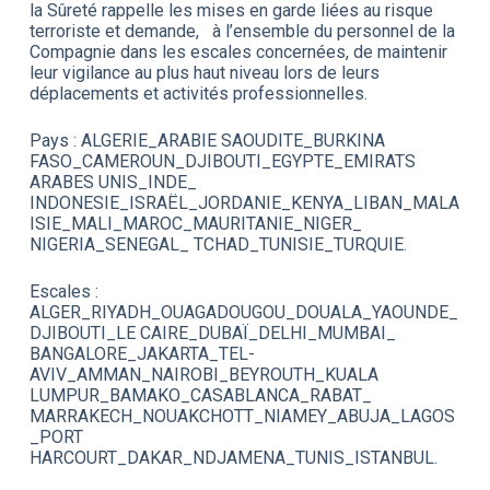
la Sûreté rappelle les mises en garde liées au risque
terroriste et demande, à l’ensemble du personnel de la
Compagnie dans les escales concernées, de maintenir
leur vigilance au plus haut niveau lors de leurs
déplacements et activités professionnelles.
Pays : ALGERIE_ARABIE SAOUDITE_BURKINA
FASO_CAMEROUN_DJIBOUTI_EGYPTE_EMIRATS
ARABES UNIS_INDE_
INDONESIE_ISRAËL_JORDANIE_KENYA_LIBAN_MALA
ISIE_MALI_MAROC_MAURITANIE_NIGER_
NIGERIA_SENEGAL_ TCHAD_TUNISIE_TURQUIE.
Escales :
ALGER_RIYADH_OUAGADOUGOU_DOUALA_YAOUNDE_
DJIBOUTI_LE CAIRE_DUBAÏ_DELHI_MUMBAI_
BANGALORE_JAKARTA_TEL-
AVIV_AMMAN_NAIROBI_BEYROUTH_KUALA
LUMPUR_BAMAKO_CASABLANCA_RABAT_
MARRAKECH_NOUAKCHOTT_NIAMEY_ABUJA_LAGOS
_PORT
HARCOURT_DAKAR_NDJAMENA_TUNIS_ISTANBUL.