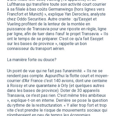
Lufthansa qui transfère toute son activité court courrier
à sa filiale à bas coûts Germanwings (hors lignes vers
Francfort et Munich) », explique Yan Derocles, analyste
chez Oddo Securities. Autre crainte : qu'Easyjet et
Vueling profitent de la lenteur de la montée en
puissance de Transavia pour une riposte en règle, ligne
par ligne, afin de tuer dans l'œuf le projet Transavia. « Ils
ont le temps de se préparer. C'est ce qu'a fait Easyjet
sur les bases de province », rappelle un bon
connaisseur du transport aérien.
La manière forte ou douce?
Un point de vue qui ne fait pas l'unanimité. « Ils ne se
rendent pas compte. Aujourd'hui la flotte court et moyen-
courrier d'Air France c'est 140 avions, dont une centaine
à Roissy et une quarantaine à Orly (et quelques autres
dans les bases de province). Doter de 30 appareils
Transavia, ce n'est pas rien. C'est même très ambitieux
», explique-t-on en interne. Derrière se pose la question
du rythme de la restructuration. « Y aller trop fort et trop
vite c'est prendre le risque de mouvements sociaux qui
plomberaient en peu de temps les économies