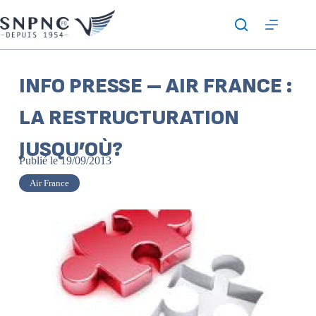
INFO PRESSE – AIR FRANCE :
LA RESTRUCTURATION
JUSQU’OÙ?
Publié le
19/09/2013
Air France