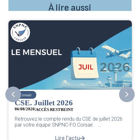
À lire aussi
easyJet
Grève chez easyJet
05/08/2026
Chers collègues, La direction vient de s
 de juillet 2026
classique pleurnicherie corporate. On 
r. ...
décortiquer...