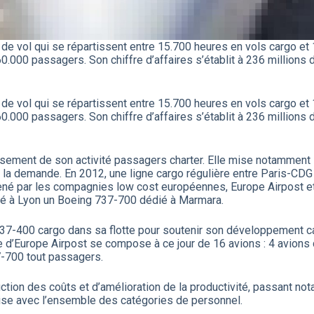
s de vol qui se répartissent entre 15.700 heures en vols cargo 
.000 passagers. Son chiffre d’affaires s’établit à 236 millions d’e
s de vol qui se répartissent entre 15.700 heures en vols cargo 
.000 passagers. Son chiffre d’affaires s’établit à 236 millions d’e
ssement de son activité passagers charter. Elle mise notamment su
à la demande. En 2012, une ligne cargo régulière entre Paris-CDG 
né par les compagnies low cost européennes, Europe Airpost e
sé à Lyon un Boeing 737-700 dédié à Marmara.
37-400 cargo dans sa flotte pour soutenir son développement car
le d’Europe Airpost se compose à ce jour de 16 avions : 4 avion
-700 tout passagers.
tion des coûts et d’amélioration de la productivité, passant no
rise avec l’ensemble des catégories de personnel.