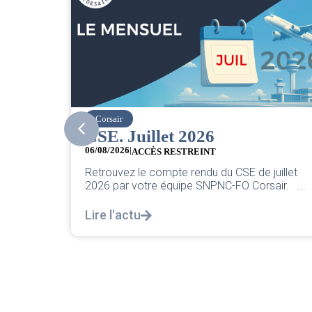
easyJet
Grève chez easyJet
05/08/2026
Chers collègues, La direction vient de sortir sa
uillet
classique pleurnicherie corporate. On va la
air. ...
décortiquer...
Lire l'actu