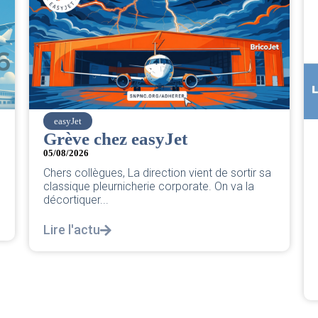
SNPNC
CER/CRPN : L’intersyndicale
PNC/Pilotes unie exige une
réponse législative
04/08/2026
|
CRPN
L’intersyndicale PNC/Pilotes unie exige une
réponse législative Courrier Intersyndical : Lire
notre courrier intersyndical...
Lire l'actu