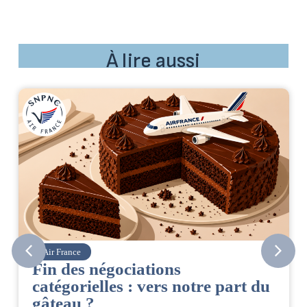
À lire aussi
rance
Corsair
des négociations
CSE. Ju
gorielles : vers notre part du
06/08/2026
|
A
eau ?
Retrouvez 