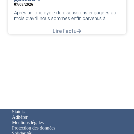
par votre 
2026
un long cycle de discussions engagées au
’avril, nous sommes enfin parvenus à...
Lire l'actu
Statuts
Adhérer
Mentions légales
Protection des données
Solidarités