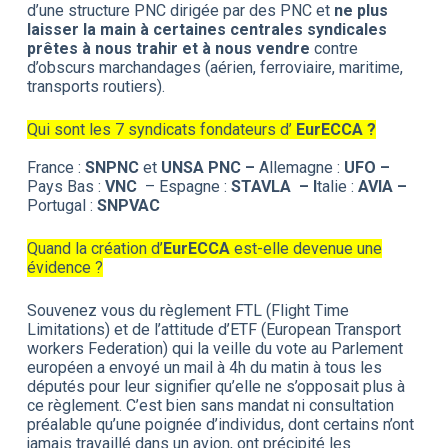
d’une structure PNC dirigée par des PNC et
ne plus
laisser la main à certaines centrales syndicales
prêtes à nous trahir et à nous vendre
contre
d’obscurs marchandages (aérien, ferroviaire, maritime,
transports routiers).
Qui sont les 7 syndicats fondateurs d’
EurECCA ?
France :
SNPNC
et
UNSA PNC –
Allemagne :
UFO –
Pays Bas :
VNC
– Espagne :
STAVLA – I
talie :
AVIA –
Portugal :
SNPVAC
Quand la création d’
EurECCA
est-elle devenue une
évidence ?
Souvenez vous du règlement FTL (Flight Time
Limitations) et de l’attitude d’ETF (European Transport
workers Federation) qui la veille du vote au Parlement
européen a envoyé un mail à 4h du matin à tous les
députés pour leur signifier qu’elle ne s’opposait plus à
ce règlement. C’est bien sans mandat ni consultation
préalable qu’une poignée d’individus, dont certains n’ont
jamais travaillé dans un avion, ont précipité les