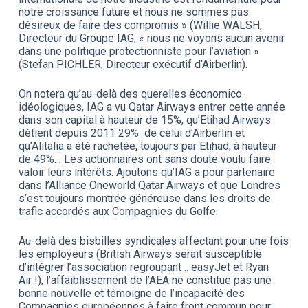
notre croissance future et nous ne sommes pas
désireux de faire des compromis » (Willie WALSH,
Directeur du Groupe IAG, « nous ne voyons aucun avenir
dans une politique protectionniste pour l’aviation »
(Stefan PICHLER, Directeur exécutif d’Airberlin).
On notera qu’au-delà des querelles économico-
idéologiques, IAG a vu Qatar Airways entrer cette année
dans son capital à hauteur de 15%, qu’Etihad Airways
détient depuis 2011 29% de celui d’Airberlin et
qu’Alitalia a été rachetée, toujours par Etihad, à hauteur
de 49%… Les actionnaires ont sans doute voulu faire
valoir leurs intérêts. Ajoutons qu’IAG a pour partenaire
dans l’Alliance Oneworld Qatar Airways et que Londres
s’est toujours montrée généreuse dans les droits de
trafic accordés aux Compagnies du Golfe.
Au-delà des bisbilles syndicales affectant pour une fois
les employeurs (British Airways serait susceptible
d’intégrer l’association regroupant .. easyJet et Ryan
Air !), l’affaiblissement de l’AEA ne constitue pas une
bonne nouvelle et témoigne de l’incapacité des
Compagnies européennes à faire front commun pour