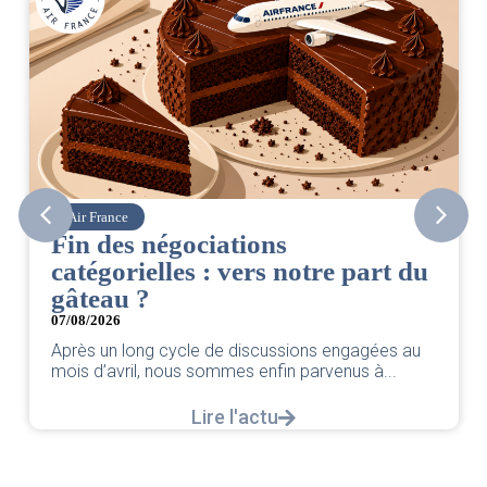
Corsair
CSE. Juillet 2026
 part du
06/08/2026
|
ACCÈS RESTREINT
Retrouvez le compte rendu du CSE de juille
par votre équipe SNPNC-FO Corsair. ...
ngagées au
Lire l'actu
us à...