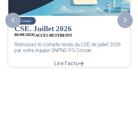
easyJet
uillet 2026
Grève che
05/08/2026
CCÈS RESTREINT
Chers collègues,
le compte rendu du CSE de juillet 2026
classique pleur
équipe SNPNC-FO Corsair. ...
décortiquer...
Lire l'actu