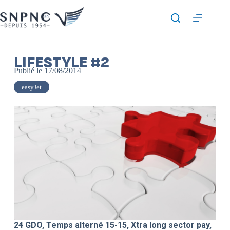
LIFESTYLE #2
Publié le
17/08/2014
easyJet
24 GDO, Temps alterné 15-15, Xtra long sector pay,