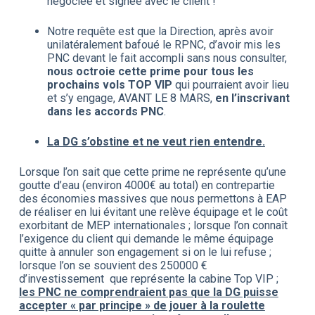
négociée et signée avec le client !
Notre requête est que la Direction, après avoir
unilatéralement bafoué le RPNC, d’avoir mis les
PNC devant le fait accompli sans nous consulter,
nous octroie cette prime pour tous les
prochains vols TOP VIP
qui pourraient avoir lieu
et s’y engage, AVANT LE 8 MARS,
en l’inscrivant
dans les accords PNC
.
La DG s’obstine et ne veut rien entendre.
Lorsque l’on sait que cette prime ne représente qu’une
goutte d’eau (environ 4000€ au total) en contrepartie
des économies massives que nous permettons à EAP
de réaliser en lui évitant une relève équipage et le coût
exorbitant de MEP internationales ; lorsque l’on connaît
l’exigence du client qui demande le même équipage
quitte à annuler son engagement si on le lui refuse ;
lorsque l’on se souvient des 250000 €
d’investissement que représente la cabine Top VIP ;
les PNC ne comprendraient pas que la DG puisse
accepter « par principe » de jouer à la roulette