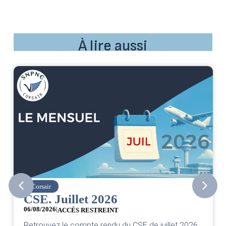
À lire aussi
Corsair
e
CSE. Juillet 2026
Gr
06/08/2026
|
05/
ACCÈS RESTREINT
Che
Retrouvez le compte rendu du CSE de juillet 2026