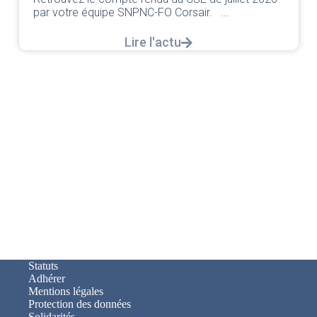
cla
par votre équipe SNPNC-FO Corsair. ...
déc
Lire l'actu
Statuts
Adhérer
Mentions légales
Protection des données
Solidarités