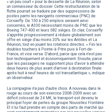
« un peu court » pour la desserte de La Réunion, selon
un connaisseur du dossier. Cette restructuration de la
flotte pourrait se traduire par des suppressions de
postes parmi les navigants commerciaux (PNC) de
Corsairfly. De 150 à 250 emplois seraient ainsi
concernés, le A330 nécessitant moins de PNC que les
Boeing 747-400 et leurs 582 sièges. En clair, Corsairfly
s’apprête progressivement à réduire globalement son
offre en siège d’au moins 20% sur les Antilles et La
Réunion, tout en jouant les rotations directes. « Fini les
doubles touchers à Pointe-à-Pitre puis à Fort-de-
France, et vice versa. D’abord, parce que cela n’est pas
bon techniquement et économiquement. Ensuite, parce
que les passagers ne supportent plus d’avoir à attendre
deux heures de plus avant d’arriver à destination finale
après huit à neuf heures de vol transatlantique », indique
un observateur.
La compagnie n’a pas d’autre choix. A nouveau dans le
rouge au cours de son exercice 2008-2009 avec un
déficit colossal de 24 M€, le transport est devenu le
principal foyer de pertes du groupe Nouvelles Frontière.
Et il lui faut prendre en compte des parts de marché qui