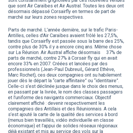
sont constamment grignotées par ces nouvelles venues
que sont Air Caraïbes et Air Austral. Toutes les deux ont
désormais dépassé Corsairfly en termes de part de
marché sur leurs zones respectives.
Parts de marché. L’année dernière, sur le trafic Paris-
Antilles, celles d’Air Caraïbes avaient frôlé les 27,5%,
tandis que Corsairfly est passée sous la barre des 25%,
contre plus de 30% il y a encore cinq ans. Même chose
sur La Réunion. Air Austral affiche désormais 37% de
parts de marché, contre 27% à Corsair fly qui en avait
encore 33% en 2007. Créées et lancées par des
professionnels (Jean-Paul Dubreuil,, Gérard Ethève,
Marc Rochet), ces deux compagnies ont su habilement
jouer dès le départ la “carte affinitaire” ou “identitaire”.
Celle-ci s’est déclinée jusque dans le choix des menus,
en passant par la livrée, le nom des classes passagers
et l’uniforme des navigants commerciaux. Objectif
clairement affiché : devenir respectivement les
compagnies des Antillais et des Réunionnais. A cela
s’est ajouté la carte de la qualité des services à bord
(menus bien travaillés, vidéo individuelle en classe
économique) et l’appui de solides réseaux régionaux
déjà existant et mis au service des vols sur la