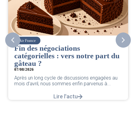
Corsair
CSE. Juillet 2026
t du
06/08/2026
|
ACCÈS RESTREINT
Retrouvez le compte rendu du CSE de juillet 202
par votre équipe SNPNC-FO Corsair. ...
s au
Lire l'actu
..