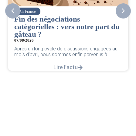
Corsair
égociations
CSE. Juillet
les : vers notre part du
06/08/2026
|
ACCÈS RES
Retrouvez le compte
par votre équipe SN
cycle de discussions engagées au
L
ous sommes enfin parvenus à...
Lire l'actu