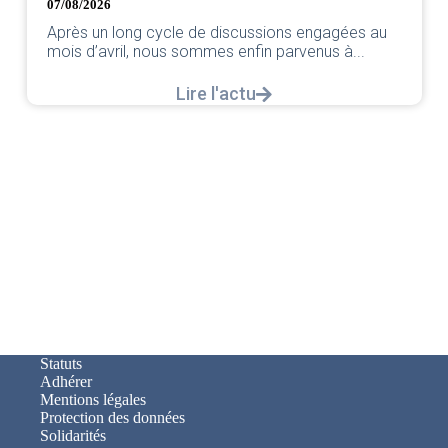
par votre équipe SNPNC-FO C
 discussions engagées au
Lire l'ac
es enfin parvenus à...
l'actu
Statuts
Adhérer
Mentions légales
Protection des données
Solidarités