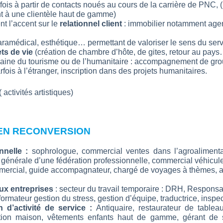
rfois à partir de contacts noués au cours de la carrière de PNC,
ant à une clientèle haut de gamme)
nt l’accent sur le
relationnel client
: immobilier notamment agen
ramédical, esthétique… permettant de valoriser le sens du serv
ets de vie
(création de chambre d’hôte, de gites, retour au pays
ine du tourisme ou de l’humanitaire : accompagnement de groupe
rfois à l’étranger, inscription dans des projets humanitaires.
( activités artistiques)
 EN RECONVERSION
onnelle :
sophrologue, commercial ventes dans l’agroalimenta
e générale d’une fédération professionnelle, commercial véhicu
mercial, guide accompagnateur, chargé de voyages à thèmes, ag
ux entreprises
: secteur du travail temporaire : DRH, Responsa
ormateur gestion du stress, gestion d’équipe, traductrice, inspe
d’activité de service :
Antiquaire, restaurateur de tableaux
tion maison, vêtements enfants haut de gamme, gérant de salo