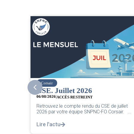
easyJet
Grève chez easyJet
05/08/2026
Chers collègues, La direction vient de sortir sa
uillet
classique pleurnicherie corporate. On va la
air. ...
décortiquer...
Lire l'actu