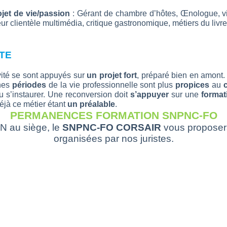
ojet de vie/passion
: Gérant de chambre d’hôtes, Œnologue, viti
ur clientèle multimédia, critique gastronomique, métiers du livre 
TE
ité se sont appuyés sur
un projet fort
, préparé bien en amont.
ines
périodes
de la vie professionnelle sont plus
propices
au
u s’instaurer. Une reconversion doit
s’appuyer
sur une
format
éjà ce métier étant
un préalable
.
PERMANENCES FORMATION SNPNC-FO
N au siège, le
SNPNC-FO CORSAIR
vous proposer
organisées par nos juristes.