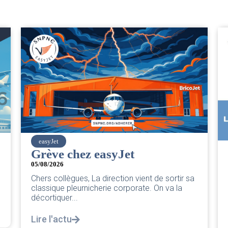
SNPNC
CER/CRPN : L’intersyndicale
PNC/Pilotes unie exige une
réponse législative
04/08/2026
|
CRPN
L’intersyndicale PNC/Pilotes unie exige une
réponse législative Courrier Intersyndical : Lire