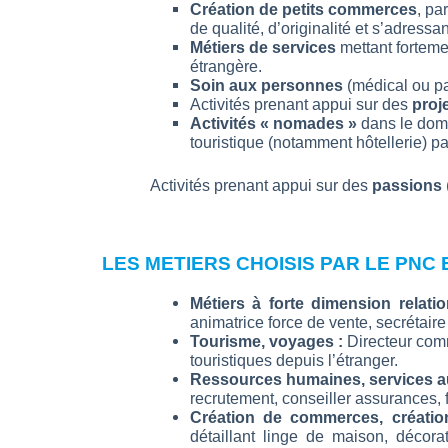
Création de petits commerces
, pa
de qualité, d’originalité et s’adress
Métiers de services
mettant forteme
étrangère.
Soin aux personnes
(médical ou pa
Activités prenant appui sur des
proj
Activités « nomades »
dans le doma
touristique (notamment hôtellerie) pa
Activités prenant appui sur des
passions
LES METIERS CHOISIS PAR LE PNC
Métiers à forte dimension relati
animatrice force de vente, secrétair
Tourisme, voyages :
Directeur com
touristiques depuis l’étranger.
Ressources humaines, services a
recrutement, conseiller assurances, f
Création de commerces, création 
détaillant linge de maison, décora