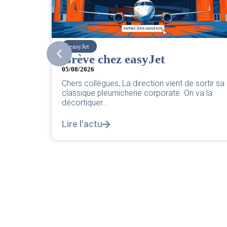
SNPNC
CER/CRPN : L’intersyndicale
PNC/Pilotes unie exige une
sortir sa
réponse législative
va la
04/08/2026
|
CRPN
L’intersyndicale PNC/Pilotes unie exige une
réponse législative Courrier Intersyndical : Lir
notre courrier intersyndical...
Lire l'actu