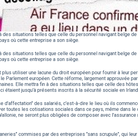
à des situations telles que celle du personnel navigant belge de 
 pays où cette entreprise a son siège.
à des situations telles que celle du personnel navigant belge de 
 pays où cette entreprise a son siège.
lus utiliser une lacune du droit européen pour fournir à leur per
r le Parlement européen. Cette réforme, largement approuvée par
ines. Elle mettra fin à des situations telles que celle des hôt
i étaient jusqu'à présents inscrits à la sécurité sociale en Irlan
 d'affectation" des salariés, c'est-à-dire le lieu où ils commence
r toutes les cotisations sociales dans ce pays, même dans le cadr
allonie, ne seront plus obligées de composer avec l'assurance m
caneries" commises par des entreprises "sans scrupule", qui leur