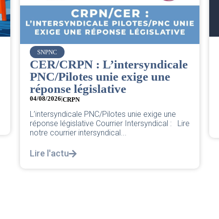
Vueling
Bienvenue à la nouvelle
Cheffe de Base PNC d’Orly.
04/08/2026
Pour une base plus forte et plus juste. Chère
nouvelle Cheffe de Base PNC d’Orly,...
Lire l'actu
e