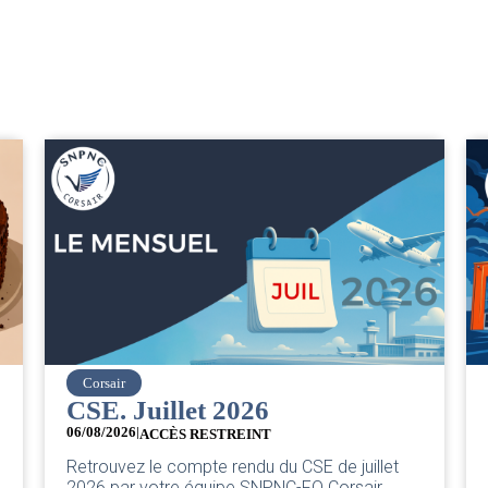
easyJet
Grève chez easyJet
05/08/2026
Chers collègues, La direction vient de sortir sa
et
classique pleurnicherie corporate. On va la
...