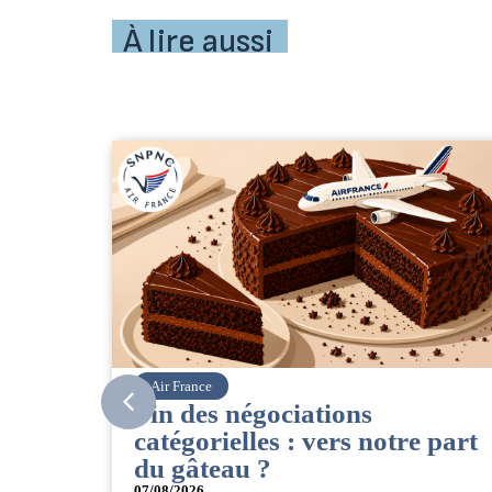
À lire aussi
Corsair
CSE. Juillet 2026
tre part
06/08/2026
|
ACCÈS RESTREINT
Retrouvez le compte rendu du CSE de juill
2026 par votre équipe SNPNC-FO Corsair. 