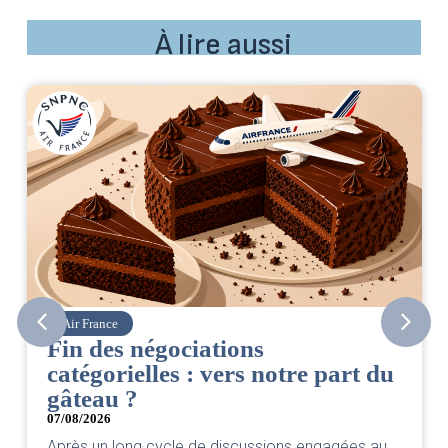
À lire aussi
rance
Corsair
des négociations
CSE. Ju
gorielles : vers notre part du
06/08/2026
|
A
eau ?
Retrouvez 
par votre 
2026
un long cycle de discussions engagées au