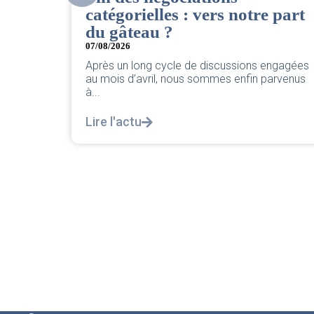
 part
06/08/2026
|
ACCÈS RESTREINT
Retrouvez le compte rendu du CSE de juillet
2026 par votre équipe SNPNC-FO Corsair. ...
engagées
Lire l'actu
arvenus