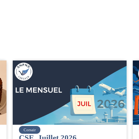
easyJet
Grève chez easyJet