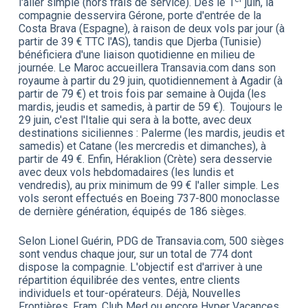
l'aller simple (hors frais de service). Dès le 1
juin, la
compagnie desservira Gérone, porte d'entrée de la
Costa Brava (Espagne), à raison de deux vols par jour (à
partir de 39 € TTC l'AS), tandis que Djerba (Tunisie)
bénéficiera d'une liaison quotidienne en milieu de
journée. Le Maroc accueillera Transavia.com dans son
royaume à partir du 29 juin, quotidiennement à Agadir (à
partir de 79 €) et trois fois par semaine à Oujda (les
mardis, jeudis et samedis, à partir de 59 €). Toujours le
29 juin, c'est l'Italie qui sera à la botte, avec deux
destinations siciliennes : Palerme (les mardis, jeudis et
samedis) et Catane (les mercredis et dimanches), à
partir de 49 €. Enfin, Héraklion (Crète) sera desservie
avec deux vols hebdomadaires (les lundis et
vendredis), au prix minimum de 99 € l'aller simple. Les
vols seront effectués en Boeing 737-800 monoclasse
de dernière génération, équipés de 186 sièges.
Selon Lionel Guérin, PDG de Transavia.com, 500 sièges
sont vendus chaque jour, sur un total de 774 dont
dispose la compagnie. L'objectif est d'arriver à une
répartition équilibrée des ventes, entre clients
individuels et tour-opérateurs. Déjà, Nouvelles
Frontières, Fram, Club Med ou encore Hyper Vacances