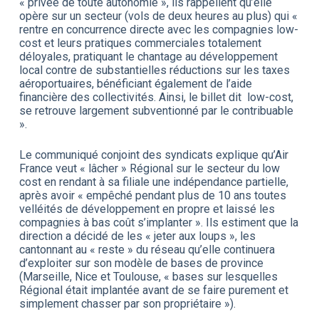
« privée de toute autonomie », ils rappellent qu’elle
opère sur un secteur (vols de deux heures au plus) qui «
rentre en concurrence directe avec les compagnies low-
cost et leurs pratiques commerciales totalement
déloyales, pratiquant le chantage au développement
local contre de substantielles réductions sur les taxes
aéroportuaires, bénéficiant également de l’aide
financière des collectivités. Ainsi, le billet dit low-cost,
se retrouve largement subventionné par le contribuable
».
Le communiqué conjoint des syndicats explique qu’Air
France veut « lâcher » Régional sur le secteur du low
cost en rendant à sa filiale une indépendance partielle,
après avoir « empêché pendant plus de 10 ans toutes
velléités de développement en propre et laissé les
compagnies à bas coût s’implanter ». Ils estiment que la
direction a décidé de les « jeter aux loups », les
cantonnant au « reste » du réseau qu’elle continuera
d’exploiter sur son modèle de bases de province
(Marseille, Nice et Toulouse, « bases sur lesquelles
Régional était implantée avant de se faire purement et
simplement chasser par son propriétaire »).