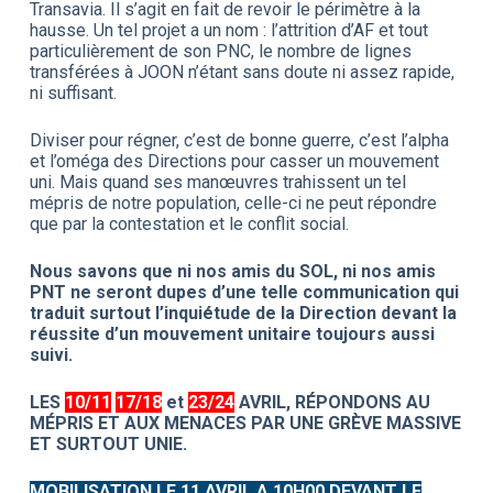
Transavia. Il s’agit en fait de revoir le périmètre à la
hausse. Un tel projet a un nom : l’attrition d’AF et tout
particulièrement de son PNC, le nombre de lignes
transférées à JOON n’étant sans doute ni assez rapide,
ni suffisant.
Diviser pour régner, c’est de bonne guerre, c’est l’alpha
et l’oméga des Directions pour casser un mouvement
uni. Mais quand ses manœuvres trahissent un tel
mépris de notre population, celle-ci ne peut répondre
que par la contestation et le conflit social.
Nous savons que ni nos amis du SOL, ni nos amis
PNT ne seront dupes d’une telle communication qui
traduit surtout l’inquiétude de la Direction devant la
réussite d’un mouvement unitaire toujours aussi
suivi.
LES
10/11
17/18
et
23/24
AVRIL, RÉPONDONS AU
MÉPRIS ET AUX MENACES PAR UNE GRÈVE MASSIVE
ET SURTOUT UNIE.
MOBILISATION LE 11 AVRIL A 10H00 DEVANT LE