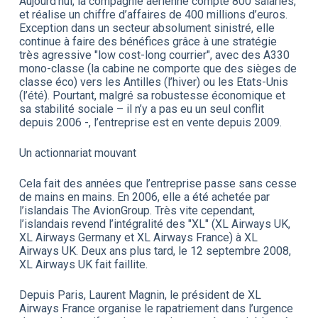
Aujourd’hui, la compagnie aérienne compte 800 salariés,
et réalise un chiffre d’affaires de 400 millions d’euros.
Exception dans un secteur absolument sinistré, elle
continue à faire des bénéfices grâce à une stratégie
très agressive "low cost-long courrier", avec des A330
mono-classe (la cabine ne comporte que des sièges de
classe éco) vers les Antilles (l’hiver) ou les Etats-Unis
(l’été). Pourtant, malgré sa robustesse économique et
sa stabilité sociale – il n’y a pas eu un seul conflit
depuis 2006 -, l’entreprise est en vente depuis 2009.
Un actionnariat mouvant
Cela fait des années que l’entreprise passe sans cesse
de mains en mains. En 2006, elle a été achetée par
l’islandais The AvionGroup. Très vite cependant,
l’islandais revend l’intégralité des "XL" (XL Airways UK,
XL Airways Germany et XL Airways France) à XL
Airways UK. Deux ans plus tard, le 12 septembre 2008,
XL Airways UK fait faillite.
Depuis Paris, Laurent Magnin, le président de XL
Airways France organise le rapatriement dans l’urgence