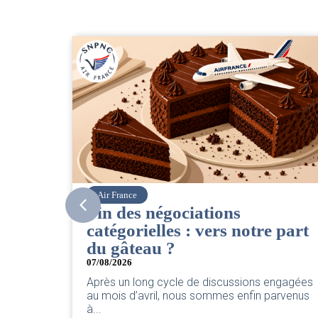
Corsair
CSE. Juillet 2026
 part
06/08/2026
|
ACCÈS RESTREINT
Retrouvez le compte rendu du CSE de juillet
2026 par votre équipe SNPNC-FO Corsair. ...
engagées
Lire l'actu
arvenus