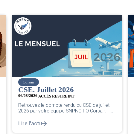
easyJet
Grève chez easyJet
05/08/2026
Chers collègues, La direction vient de sortir sa
classique pleurnicherie corporate. On va la
décortiquer...
Lire l'actu