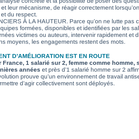
 analyse concrète et la possibilité de poser des ques
et leur mécanisme, de réagir correctement lorsqu’on
t du respect.
RS À LA HAUTEUR. Parce qu’on ne lutte pas cont
s équipes formées, disponibles et identifiées par les 
es victimes ou auteurs, intervenir rapidement et d
ans moyens, les engagements restent des mots.
NT D’AMÉLIORATION EST EN ROUTE
 France, 1 salarié sur 2, femme comme homme, se 
rnières années
et près d’1 salarié homme sur 2 affi
volution prouve qu’un environnement de travail antis
mettre d’agir collectivement sont déployés.