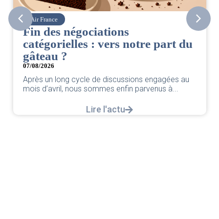
Corsair
s négociations
CSE. Juil
ielles : vers notre part du
06/08/2026
|
ACCÈS
 ?
Retrouvez le co
par votre équi
ong cycle de discussions engagées au
il, nous sommes enfin parvenus à...
Lire l'actu