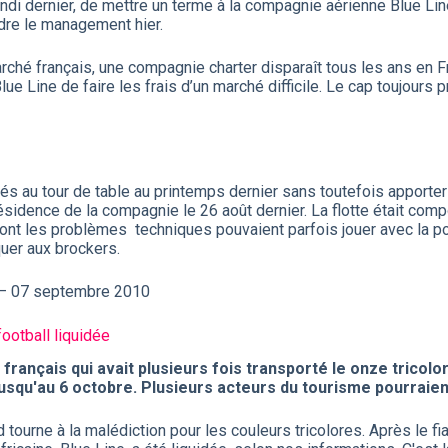
di dernier, de mettre un terme à la compagnie aérienne Blue Line
dre le management hier.
ché français, une compagnie charter disparaît tous les ans en F
Blue Line de faire les frais d’un marché difficile. Le cap toujour
és au tour de table au printemps dernier sans toutefois apporte
a présidence de la compagnie le 26 août dernier. La flotte était 
ont les problèmes techniques pouvaient parfois jouer avec la ponc
quer aux brockers.
 – 07 septembre 2010
ootball liquidée
ançais qui avait plusieurs fois transporté le onze tricolore,
usqu'au 6 octobre. Plusieurs acteurs du tourisme pourraien
ourne à la malédiction pour les couleurs tricolores. Après le fia