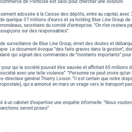
 commerce de Pontoise est saisi pour chercher une solution.
sement adossée à la Caisse des dépôts, entre au capital, avec 7
 de quelque 37 millions d'euros et sa holding Blue Line Group de 
mondeaux, secrétaire du comité d'entreprise. "On n'en restera pas
es soupçons sur des responsables".
il de surveillance de Blue Line Group, émet des doutes et débar
pie. Le document évoque "des faits graves dans la gestion", dont
salarié qui signait des commandes de "montants importants" pour 
our qui la société pouvait être sauvée et affichait 65 millions 
e société avec une telle violence". "Personne ne peut croire qu'
'ex-directeur général Thierry Loison. "Il est certain que notre disp
opostale), qui a annoncé en mars un virage vers le transport pas
 un cabinet d'expertise une enquête informelle. "Nous voulons 
sanctions seront prises"