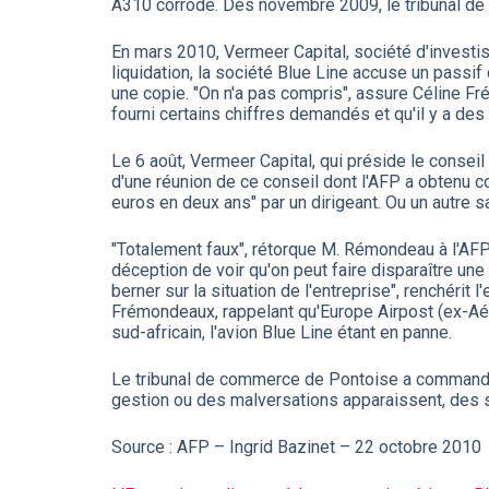
A310 corrodé. Dès novembre 2009, le tribunal de
En mars 2010, Vermeer Capital, société d'investis
liquidation, la société Blue Line accuse un passif
une copie. "On n'a pas compris", assure Céline Fré
fourni certains chiffres demandés et qu'il y a d
Le 6 août, Vermeer Capital, qui préside le conse
d'une réunion de ce conseil dont l'AFP a obtenu co
euros en deux ans" par un dirigeant. Ou un autre 
"Totalement faux", rétorque M. Rémondeau à l'AFP p
déception de voir qu'on peut faire disparaître un
berner sur la situation de l'entreprise", renchérit l
Frémondeaux, rappelant qu'Europe Airpost (ex-Aér
sud-africain, l'avion Blue Line étant en panne.
Le tribunal de commerce de Pontoise a commandé à
gestion ou des malversations apparaissent, des 
Source : AFP – Ingrid Bazinet – 22 octobre 2010