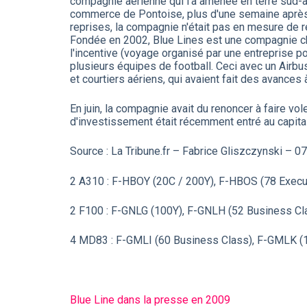
compagnie aérienne qui l'a amenée en terre sud-afr
commerce de Pontoise, plus d'une semaine après l
reprises, la compagnie n'était pas en mesure de ré
Fondée en 2002, Blue Lines est une compagnie cha
l'incentive (voyage organisé par une entreprise po
plusieurs équipes de football. Ceci avec un Airb
et courtiers aériens, qui avaient fait des avances 
En juin, la compagnie avait du renoncer à faire vol
d'investissement était récemment entré au capita
Source : La Tribune.fr – Fabrice Gliszczynski – 
2 A310 : F-HBOY (20C / 200Y), F-HBOS (78 Execut
2 F100 : F-GNLG (100Y), F-GNLH (52 Business Cl
4 MD83 : F-GMLI (60 Business Class), F-GMLK (1
Blue Line dans la presse en 2009