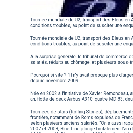
Tournée mondiale de U2, transport des Bleus en A
conditions troubles, au point de susciter une enquê
Tournée mondiale de U2, transport des Bleus en A
conditions troubles, au point de susciter une enquê
A la surprise générale, le tribunal de commerce d
salariés, réduits au chômage, et plusieurs sous-t
Pourquoi si vite ? "Il n'y avait presque plus d'arge
depuis novembre 2009.
Née en 2002 à l'initiative de Xavier Rémondeau, a
an, flotte de deux Airbus A310, quatre MD 83, de
Tournées de stars (Rolling Stones), déplacements de
frontière, notamment de Roms expulsés de France,
selon plusieurs anciens salariés. "On a aussi rap
2007 et 2008, Blue Line plonge brutalement l'an der