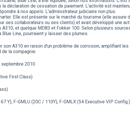
icaine, Blue Line, a été liquidée, selon nos informations. C'est l
a déclaration de cessation de paiement. L'activité est mainten
pondre à nos appels. L'administrateur judiciaire non plus.
rter. Elle est présente sur le marché du tourisme (elle assure 
ur ses collaborateurs ou ses clients) et avait développé une activ
us A310, et quelque MD83 et Fokker 100. Selon plusieurs source
à Blue Line, pourraient y laisser des plumes.
er son A310 en raison d'un problème de corrosion, amplifiant les d
l de la compagnie.
07 septembre 2010
ive First Class)
ass)
67 Y), F-GMLU (20C / 110Y), F-GMLX (54 Executive VIP Config.)