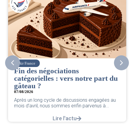
Corsair
ciations
CSE. Juillet 20
 : vers notre part du
06/08/2026
|
ACCÈS RESTRE
Retrouvez le compte ren
par votre équipe SNPNC-
e de discussions engagées au
Lire 
sommes enfin parvenus à...
ire l'actu