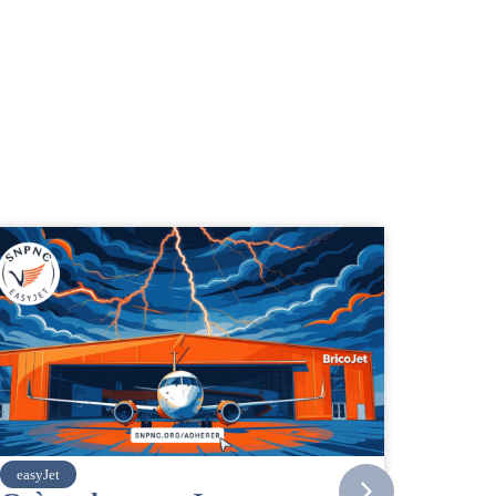
Vueling
SNPNC