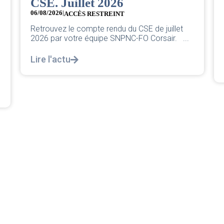
Grève chez easyJet
05/08/2026
Chers collègues, La direction vient de sortir sa
classique pleurnicherie corporate. On va la
décortiquer...
Lire l'actu