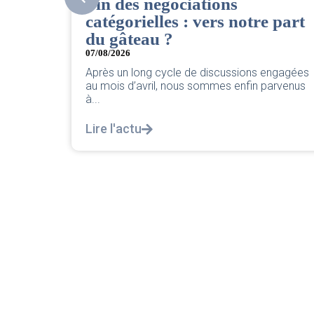
CSE. Juillet 2026
 part
06/08/2026
|
ACCÈS RESTREINT
Retrouvez le compte rendu du CSE de juillet
2026 par votre équipe SNPNC-FO Corsair. ...
engagées
Lire l'actu
arvenus