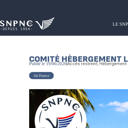
LE SN
COMITÉ HÉBERGEMENT LC
Publié le
19/06/2026
|
Accès restreint
,
Hébergement 
Air France