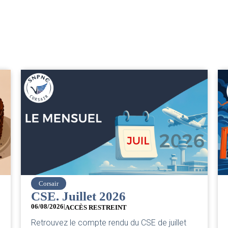
easyJet
Grève chez easyJet
05/08/2026
Chers collègues, La direction vient de sortir sa
illet