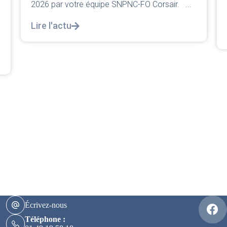
classique pleurnicherie corporate. On va la
ir. ...
décortiquer...
Lire l'actu
Écrivez-nous
Téléphone :