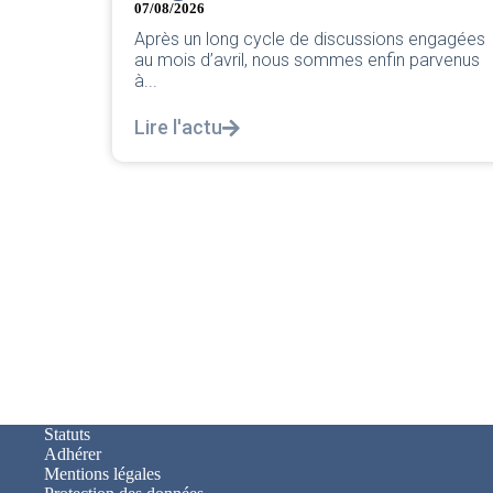
2026 par votre équipe SNPNC-FO Corsa
ssions engagées
Lire l'actu
 enfin parvenus
Statuts
Adhérer
Mentions légales