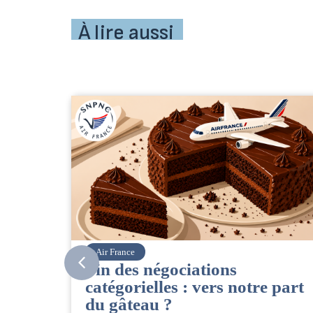
À lire aussi
Corsair
s
CSE. Juillet 2026
 notre part
06/08/2026
|
ACCÈS RESTREINT
Retrouvez le compte rendu du CSE de ju