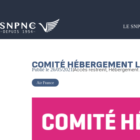
LE SN
COMITÉ HÉBERGEMENT L
Publié le
26/05/2021
|
Accès restreint
,
Hébergement 
Air France