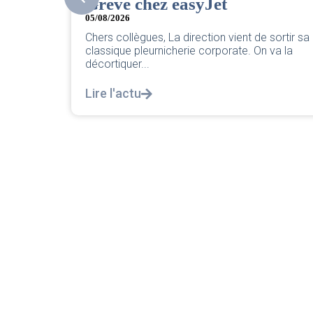
CER/CRPN : L’intersyndicale
PNC/Pilotes unie exige une
sortir sa
réponse législative
va la
04/08/2026
|
CRPN
L’intersyndicale PNC/Pilotes unie exige une
réponse législative Courrier Intersyndical : Lir
notre courrier intersyndical...
Lire l'actu