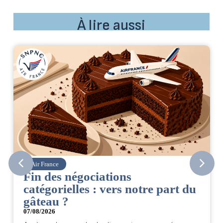
À lire aussi
Corsair
CSE. Juillet 2026
art du
06/08/2026
|
ACCÈS RESTREINT
Retrouvez le compte rendu du CSE de juillet 
par votre équipe SNPNC-FO Corsair. ...