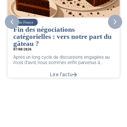
Air France
Corsai
in des négociations
CSE.
atégorielles : vers notre part du
06/08/2
âteau ?
Retrou
par vo
/08/2026
rès un long cycle de discussions engagées au
is d’avril, nous sommes enfin parvenus à...
Lire l'actu