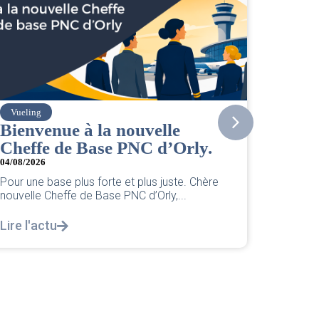
Vueling
Amelia
Bienvenue à la nouvelle
Actual
Cheffe de Base PNC d’Orly.
03/08/202
04/08/2026
Retrouve
Amélia p
Pour une base plus forte et plus juste. Chère
de cet...
nouvelle Cheffe de Base PNC d’Orly,...
Lire l'a
Lire l'actu