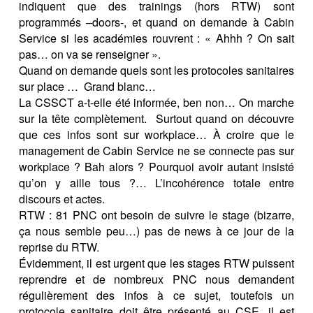
indiquent que des trainings (hors RTW) sont
programmés –doors-, et quand on demande à Cabin
Service si les académies rouvrent : « Ahhh ? On sait
pas… on va se renseigner ».
Quand on demande quels sont les protocoles sanitaires
sur place … Grand blanc…
La CSSCT a-t-elle été informée, ben non… On marche
sur la tête complètement. Surtout quand on découvre
que ces infos sont sur workplace… À croire que le
management de Cabin Service ne se connecte pas sur
workplace ? Bah alors ? Pourquoi avoir autant insisté
qu’on y aille tous ?… L’incohérence totale entre
discours et actes.
RTW : 81 PNC ont besoin de suivre le stage (bizarre,
ça nous semble peu…) pas de news à ce jour de la
reprise du RTW.
Évidemment, il est urgent que les stages RTW puissent
reprendre et de nombreux PNC nous demandent
régulièrement des infos à ce sujet, toutefois un
protocole sanitaire doit être présenté au CSE, il est