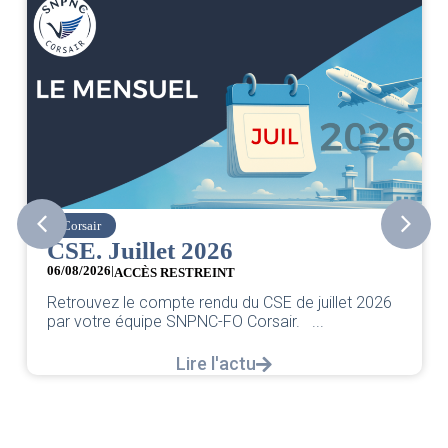
Corsair
CSE. Juillet 2026
06/08/2026
|
0
ACCÈS RESTREINT
C
Retrouvez le compte rendu du CSE de juillet 2026
c
par votre équipe SNPNC-FO Corsair. ...
d
Lire l'actu