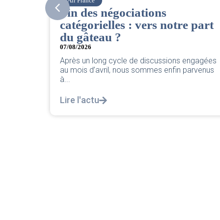
Corsair
CSE. Juillet 2026
notre part
06/08/2026
|
ACCÈS RESTREINT
Retrouvez le compte rendu du CSE de jui
2026 par votre équipe SNPNC-FO Corsair
sions engagées
Lire l'actu
nfin parvenus