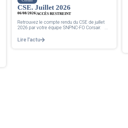
easyJet
Grève chez easyJet
05/08/2026
Chers collègues, La direction vient de sortir sa
llet
classique pleurnicherie corporate. On va la
. ...
décortiquer...
Lire l'actu