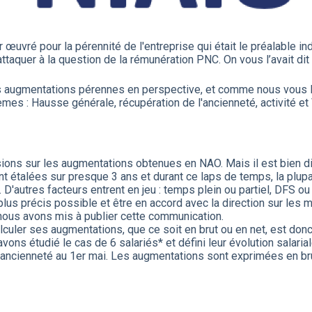
 œuvré pour la pérennité de l'entreprise qui était le préalable 
aquer à la question de la rémunération PNC. On vous l’avait dit on
s augmentations pérennes en perspective, et comme nous vous 
es : Hausse générale, récupération de l'ancienneté, activité et
s sur les augmentations obtenues en NAO. Mais il est bien diff
ont étalées sur presque 3 ans et durant ce laps de temps, la plup
D'autres facteurs entrent en jeu : temps plein ou partiel, DFS o
e plus précis possible et être en accord avec la direction sur les
 nous avons mis à publier cette communication.
alculer ses augmentations, que ce soit en brut ou en net, est don
vons étudié le cas de 6 salariés* et défini leur évolution salar
 d’ancienneté au 1er mai. Les augmentations sont exprimées en 