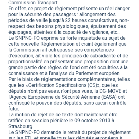
Commission Transport.
En effet, ce projet de règlement présente un réel danger
pour la sécurité des passagers : allongement des
périodes de veille jusqu’à 22 heures consécutives, non-
respect des besoins physiologiques, épuisement des
équipages, atteintes à la capacité de vigilance, etc…
Le SNPNC-FO exprime sa forte inquiétude au sujet de
cette nouvelle Règlementation et craint également que
la Commission ait outrepassé ses compétences
d'exécution, ait violé les principes de subsidiarité et de
proportionnalité en présentant une proposition dont une
grande partie des règles de fond ont été occultées à la
connaissance et à l’analyse du Parlement européen.
Par le biais de réglementations complémentaires, telles
que les «Certification Specifications (CS)», que les
députés n'ont pas eues, n'ont pas vues, la DG-MOVE et
l’Agence Européenne de Sécurité Aérienne (EASA) ont
confisqué le pouvoir des députés, sans aucun contrôle
futur.
La motion de rejet de ce texte doit maintenant être
ratifiée en session plénière le 09 octobre 2013 à
Strasbourg.
Le SNPNC-FO demande le retrait du projet de règlement
sur les FTL et appelle tous les députés européens à