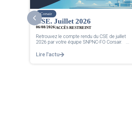
easyJet
Grève chez easyJet
05/08/2026
Chers collègues, La direction vient de sortir sa
juillet
classique pleurnicherie corporate. On va la
air. ...
décortiquer...
Lire l'actu