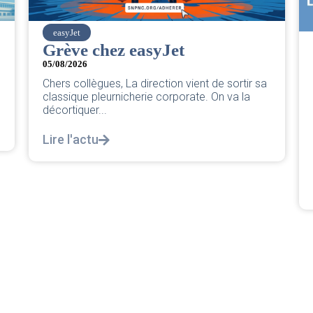
SNPNC
CER/CRPN : L’intersyndicale
PNC/Pilotes unie exige une
réponse législative
04/08/2026
|
CRPN
L’intersyndicale PNC/Pilotes unie exige une
réponse législative Courrier Intersyndical : Lire
notre courrier intersyndical...
Lire l'actu