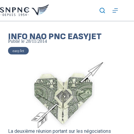
INFO NAO PNC EASYJET
Publié le
28/11/2014
easyJet
La deuxième réunion portant sur les négociations