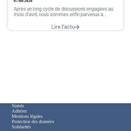
par vo
/08/2026
rès un long cycle de discussions engagées au
is d’avril, nous sommes enfin parvenus à...
Lire l'actu
Statuts
Adhérer
Mentions légales
Protection des données
Solidarités