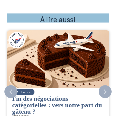
À lire aussi
Air France
Corsai
in des négociations
CSE.
atégorielles : vers notre part du
06/08/2
âteau ?
Retrou