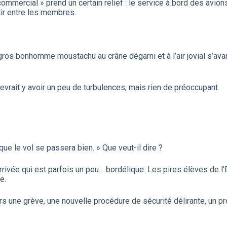
ommercial » prend un certain relief : le service à bord des avion
tir entre les membres.
 gros bonhomme moustachu au crâne dégarni et à l’air jovial s’ava
devrait y avoir un peu de turbulences, mais rien de préoccupant.
ue le vol se passera bien. » Que veut-il dire ?
rrivée qui est parfois un peu… bordélique. Les pires élèves de l’
e.
ours une grève, une nouvelle procédure de sécurité délirante, un