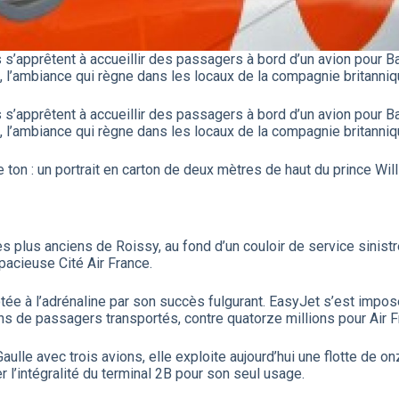
 s’apprêtent à accueillir des passagers à bord d’un avion pour B
, l’ambiance qui règne dans les locaux de la compagnie britanniq
 s’apprêtent à accueillir des passagers à bord d’un avion pour B
, l’ambiance qui règne dans les locaux de la compagnie britanniq
 le ton : un portrait en carton de deux mètres de haut du prince W
s plus anciens de Roissy, au fond d’un couloir de service sinis
spacieuse Cité Air France.
tée à l’adrénaline par son succès fulgurant. EasyJet s’est im
s de passagers transportés, contre quatorze millions pour Air F
aulle avec trois avions, elle exploite aujourd’hui une flotte de o
 l’intégralité du terminal 2B pour son seul usage.