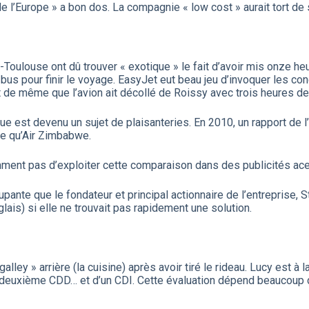
de l’Europe » a bon dos. La compagnie « low cost » aurait tort de
Toulouse ont dû trouver « exotique » le fait d’avoir mis onze heu
us pour finir le voyage. EasyJet eut beau jeu d’invoquer les c
out de même que l’avion ait décollé de Roissy avec trois heures de
e est devenu un sujet de plaisanteries. En 2010, un rapport de l
re qu’Air Zimbabwe.
emment pas d’exploiter cette comparaison dans des publicités ac
pante que le fondateur et principal actionnaire de l’entreprise, S
glais) si elle ne trouvait pas rapidement une solution.
alley » arrière (la cuisine) après avoir tiré le rideau. Lucy est à
uel deuxième CDD… et d’un CDI. Cette évaluation dépend beaucoup 