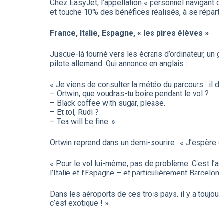
Chez EasyJet, l’appellation « personnel navigant c
et touche 10% des bénéfices réalisés, à se répar
France, Italie, Espagne, « les pires élèves »
Jusque-là tourné vers les écrans d’ordinateur, un
pilote allemand. Qui annonce en anglais :
« Je viens de consulter la météo du parcours : il 
– Ortwin, que voudras-tu boire pendant le vol ?
– Black coffee with sugar, please.
– Et toi, Rudi ?
– Tea will be fine. »
Ortwin reprend dans un demi-sourire : « J’espère q
« Pour le vol lui-même, pas de problème. C’est l’a
l’Italie et l’Espagne – et particulièrement Barcelon
Dans les aéroports de ces trois pays, il y a touj
c’est exotique ! »