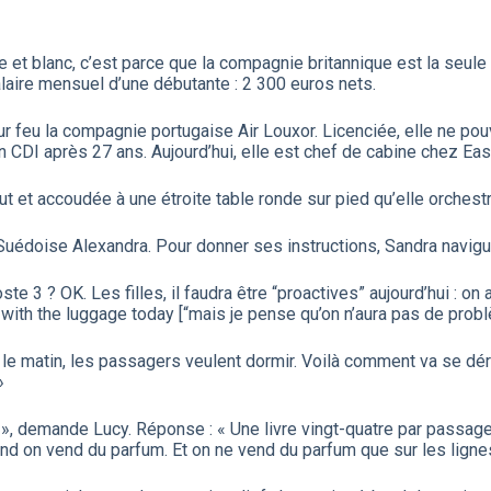
ge et blanc, c’est parce que la compagnie britannique est la seu
alaire mensuel d’une débutante : 2 300 euros nets.
ur feu la compagnie portugaise Air Louxor. Licenciée, elle ne po
CDI après 27 ans. Aujourd’hui, elle est chef de cabine chez Eas
ut et accoudée à une étroite table ronde sur pied qu’elle orchestr
a Suédoise Alexandra. Pour donner ses instructions, Sandra navigue
Poste 3 ? OK. Les filles, il faudra être “proactives” aujourd’hui 
 with the luggage today [“mais je pense qu’on n’aura pas de prob
 le matin, les passagers veulent dormir. Voilà comment va se déro
»
? », demande Lucy. Réponse : « Une livre vingt-quatre par passage
uand on vend du parfum. Et on ne vend du parfum que sur les ligne