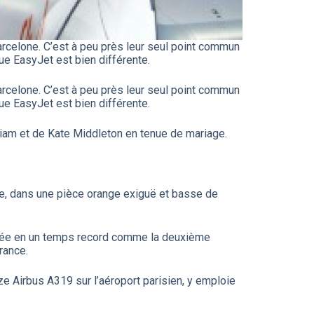
arcelone. C’est à peu près leur seul point commun
ue EasyJet est bien différente.
arcelone. C’est à peu près leur seul point commun
ue EasyJet est bien différente.
illiam et de Kate Middleton en tenue de mariage.
tre, dans une pièce orange exiguë et basse de
posée en un temps record comme la deuxième
rance.
nze Airbus A319 sur l’aéroport parisien, y emploie