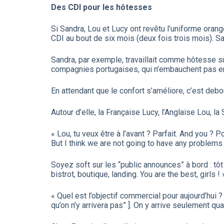
Des CDI pour les hôtesses
Si Sandra, Lou et Lucy ont revêtu l’uniforme oran
CDI au bout de six mois (deux fois trois mois). S
Sandra, par exemple, travaillait comme hôtesse s
compagnies portugaises, qui n’embauchent pas en 
En attendant que le confort s’améliore, c’est debo
Autour d’elle, la Française Lucy, l’Anglaise Lou, l
« Lou, tu veux être à l’avant ? Parfait. And you ? 
But I think we are not going to have any problems
Soyez soft sur les “public announces” à bord : tôt
bistrot, boutique, landing. You are the best, girls ! 
« Quel est l’objectif commercial pour aujourd’hui 
qu’on n’y arrivera pas” ]. On y arrive seulement q