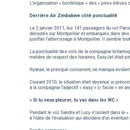
L’organisation « bordélique » des « pires élèves 
Derrière Air Zimbabwe côté ponctualité
Le 2 janvier 2011, les 141 passagers du vol Paris-
déroutés sur Montpellier et embarqués dans des b
justifier l’atterrissage à Montpellier. Il semble t
La ponctualité des vols de la compagnie britanniqu
matière de respect des horaires, EasyJet était pi
Ryanair, le principal concurrent, ne manqua évid
Courant 2010, la situation était devenue si préoccu
à la compagnie l’adjectif « easy » (« facile » en an
« Si tu veux pleurer, tu vas dans les WC »
Pendant le vol, Sandra et Lucy s’isolent dans le « g
à l’idée de l’évaluation qui décidera d’un évent