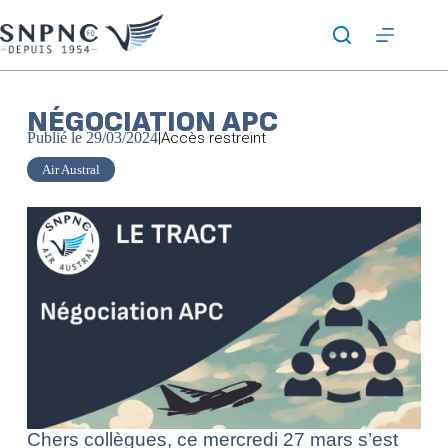
NÉGOCIATION APC
Publié le
29/03/2024
|
Accès restreint
Air Austral
Chers collègues, c
e mercredi 27 mars s’est