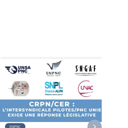
Vueling
SNPNC