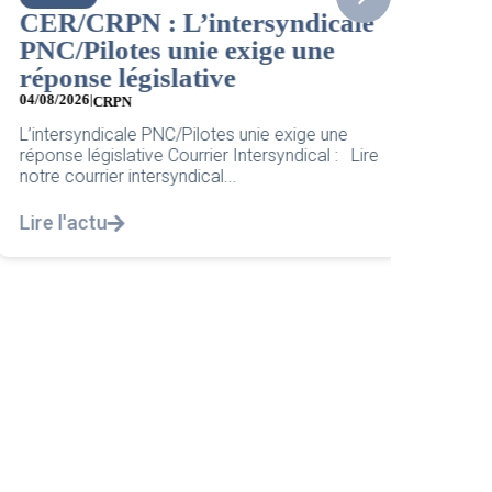
Bienv
CER/CRPN : L’intersyndicale
Cheff
PNC/Pilotes unie exige une
04/08/202
réponse législative
Pour une
04/08/2026
|
CRPN
nouvelle
L’intersyndicale PNC/Pilotes unie exige une
Lire l'a
réponse législative Courrier Intersyndical : Lire
notre courrier intersyndical...
Lire l'actu