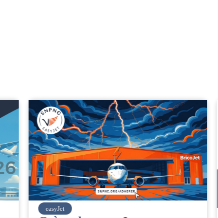
easyJet