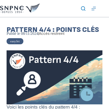
PATTERN 4/4 : POINTS CLÉS
Publié le
08/11/2024
|
Accès restreint
easyJet
Voici les points clés du pattern 4/4 :