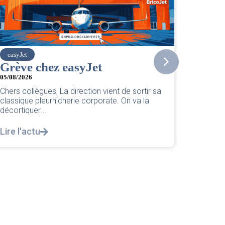
SNPNC
 easyJet
CER/CRPN : L’i
PNC/Pilotes uni
La direction vient de sortir sa
réponse législat
icherie corporate. On va la
04/08/2026
|
CRPN
L’intersyndicale PNC/Pilo
réponse législative Courri
notre courrier intersyndica
Lire l'actu