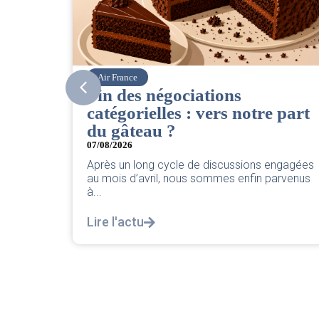
Air France
Corsai
Fin des négociations
CSE.
catégorielles : vers notre part
06/08/20
du gâteau ?
Retrouv
2026 pa
07/08/2026
Après un long cycle de discussions engagées
Lire l'
au mois d’avril, nous sommes enfin parvenus
à...
Lire l'actu