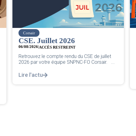
r
easyJet
 Juillet 2026
Grève chez
26
|
05/08/2026
ACCÈS RESTREINT
Chers collègues, 
ez le compte rendu du CSE de juillet
classique pleurn
r votre équipe SNPNC-FO Corsair. ...
décortiquer...
actu
Lire l'actu