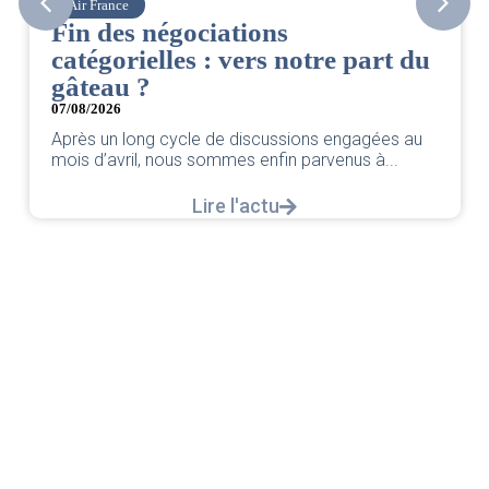
Corsair
CSE. Juillet 2026
rt du
06/08/2026
|
ACCÈS RESTREINT
Retrouvez le compte rendu du CSE de juillet 20
par votre équipe SNPNC-FO Corsair. ...
ées au
Lire l'actu
...