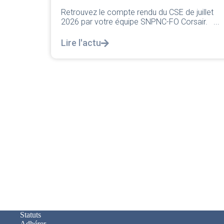
Chers collègues, La direction vient de sortir s
juillet
classique pleurnicherie corporate. On va la
air. ...
décortiquer...
Lire l'actu
Statuts
Adhérer