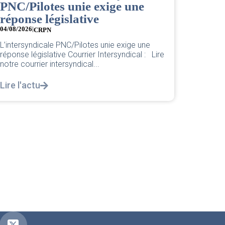
04/08/2026
Retrouv
Amélia 
Pour une base plus forte et plus juste. Chère
de cet..
nouvelle Cheffe de Base PNC d’Orly,...
Lire l'
Lire l'actu