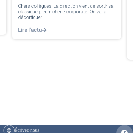
PNC/Pilotes unie exige une
a
réponse législative
04/08/2026
|
CRPN
L’intersyndicale PNC/Pilotes unie exige une
réponse législative Courrier Intersyndical : Lire
notre courrier intersyndical...
Lire l'actu
Écrivez-nous