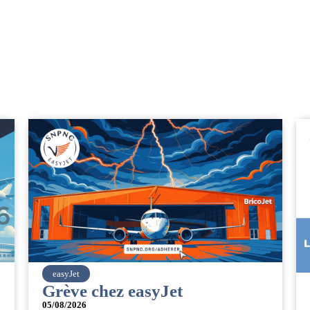
SNPNC
CER/CRPN : L’intersyndicale