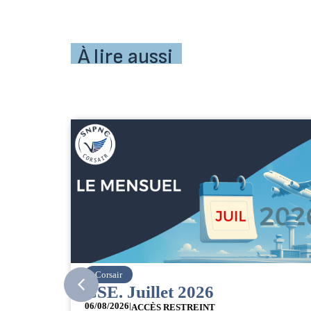
À lire aussi
easyJet
Grève chez easyJet
05/08/2026